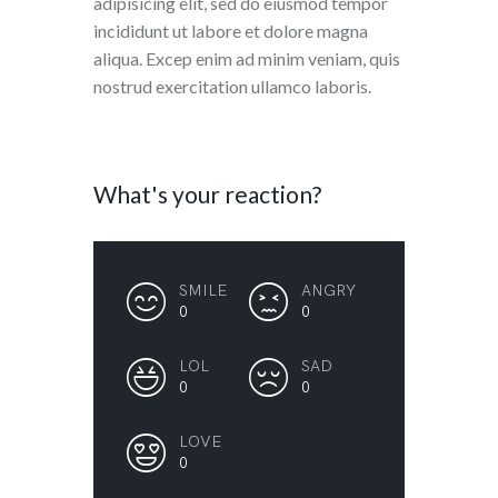
adipisicing elit, sed do eiusmod tempor
incididunt ut labore et dolore magna
aliqua. Excep enim ad minim veniam, quis
nostrud exercitation ullamco laboris.
What's your reaction?
SMILE
ANGRY
0
0
LOL
SAD
0
0
LOVE
0